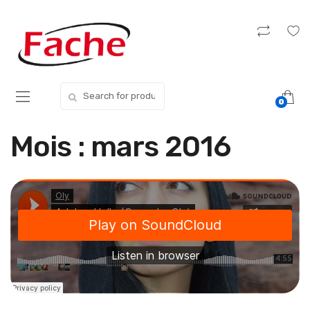
Skip
Skip
to
to
navigation
content
Search
0
for:
Mois :
mars 2016